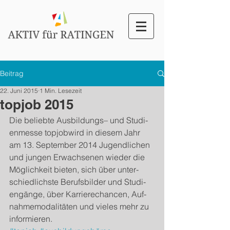
Beitrag
22. Juni 2015
1 Min. Lesezeit
topjob 2015
Die beliebte Aus­bil­dungs– und Stu­di­
en­messe topjobwird in diesem Jahr 
am 13. Sep­tem­ber 2014 Jugendlichen 
und jun­gen Erwach­se­nen wieder die 
Möglichkeit bieten, sich über unter­
schiedlich­ste Berufs­bilder und Stu­di­
engänge, über Kar­ri­erechan­cen, Auf­
nah­mem­o­dal­itäten und vieles mehr zu 
informieren. 