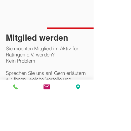
Mitglied werden
Sie möchten Mitglied im Aktiv für
Ratingen e.V. werden?
Kein Problem!
Sprechen Sie uns an! Gern erläutern
wir Ihnen, welche Vorteile und
Möglichkeiten eine Mitgliedschaft
Ihnen bietet.
Ihr Ansprechpartner ist:
Thomas Rosemann (Kassierer)
Telefon: 02102/9102-43
E-Mail: info@aktiv-fuer-ratingen.de