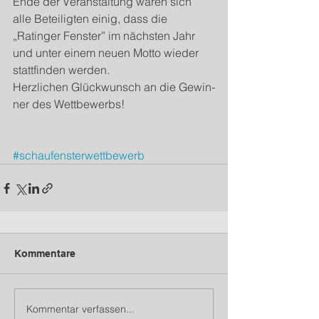
Ende der Ver­anstal­tung waren sich 
alle Beteiligten einig, dass die 
„Ratinger Fen­ster” im näch­sten Jahr 
und unter einem neuen Motto wieder 
stat­tfinden werden.  
Her­zlichen Glück­wun­sch an die Gewin­
ner des Wettbewerbs! 
#schaufensterwettbewerb
Kommentare
Kommentar verfassen...