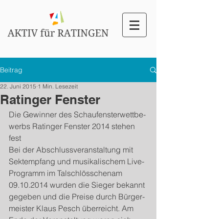
Beitrag
22. Juni 2015
1 Min. Lesezeit
Ratinger Fenster
Die Gewin­ner des Schaufen­ster­wet­tbe­
werbs Ratinger Fen­ster 2014 ste­hen 
fest 
Bei der Abschlussver­anstal­tung mit 
Sek­temp­fang und musikalis­chem Live-​
Programm im Talschlöss­chenam 
09.10.2014 wur­den die Sieger bekannt 
gegeben und die Preise durch Bürg­er­
meis­ter Klaus Pesch überre­icht. Am 